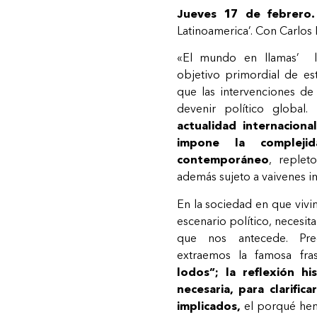
Jueves 17 de febrero.
Latinoamerica’. Con Carlos
«El mundo en llamas’ llev
objetivo primordial de es
que las intervenciones de
devenir político global.
actualidad internacion
impone la compleji
contemporáneo
, replet
además sujeto a vaivenes i
En la sociedad en que vivim
escenario político, necesita
que nos antecede. Pre
extraemos la famosa fr
lodos”; la reflexión h
necesaria, para clarific
implicados,
el porqué hem