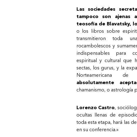
Las sociedades secreta
tampoco son ajenas a 
teosofía de Blavatsky, l
o los libros sobre espiri
transmitieron toda un
rocambolescos y sumament
indispensables para c
espiritual y cultural qu
sectas, los gurus, y la ex
Norteamericana d
absolutamente acept
chamanismo, o astrología po
Lorenzo Castro
, sociólo
ocultas llenas de episod
toda esta etapa, hará las d
en su conferencia.»