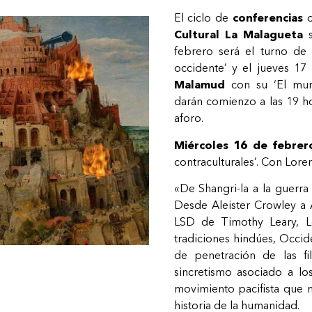
El ciclo de
conferencias
c
Cultural La Malagueta
s
febrero será el turno d
occidente’ y el jueves 17
Malamud
con su ‘El mun
darán comienzo a las 19 h
aforo.
Miércoles 16 de febrer
contraculturales’. Con Lore
«De Shangri-la a la guerra
Desde Aleister Crowley a A
LSD de Timothy Leary, L
tradiciones hindúes, Occid
de penetración de las fi
sincretismo asociado a los
movimiento pacifista que
historia de la humanidad.