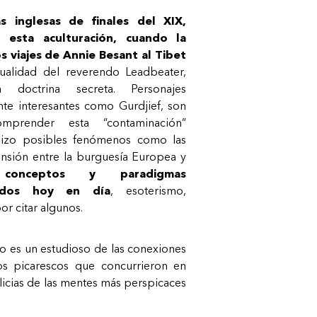
s inglesas de finales del XIX,
esta aculturación, cuando la
os viajes de Annie Besant al Tibet
tualidad del reverendo Leadbeater,
a doctrina secreta. Personajes
e interesantes como Gurdjief, son
omprender esta “contaminación”
e hizo posibles fenómenos como las
pansión entre la burguesía Europea y
e
conceptos y paradigmas
ados hoy en día
, esoterismo,
r citar algunos.
go es un estudioso de las conexiones
ios picarescos que concurrieron en
elicias de las mentes más perspicaces