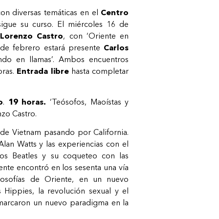
on diversas temáticas en el
Centro
igue su curso. El miércoles 16 de
e
Lorenzo Castro
, con ‘Oriente en
 de febrero estará presente
Carlos
do en llamas’. Ambos encuentros
oras.
Entrada libre
hasta completar
o
.
19 horas.
‘Teósofos, Maoístas y
nzo Castro.
 de Vietnam pasando por California.
lan Watts y las experiencias con el
os Beatles y su coqueteo con las
ente encontró en los sesenta una vía
losofías de Oriente, en un nuevo
 Hippies, la revolución sexual y el
 marcaron un nuevo paradigma en la