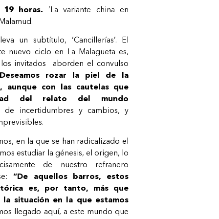
 19 horas.
‘La variante china en
 Malamud.
a un subtítulo, ‘Cancillerías’. El
te nuevo ciclo en La Malagueta es,
 los invitados aborden el convulso
Deseamos rozar la piel de la
al, aunque con las cautelas que
dad del relato del mundo
o de incertidumbres y cambios, y
mprevisibles.
os, en la que se han radicalizado el
mos estudiar la génesis, el origen, lo
cisamente de nuestro refranero
ase:
“De aquellos barros, estos
istórica es, por tanto, más que
ar la situación en la que estamos
os llegado aquí, a este mundo que