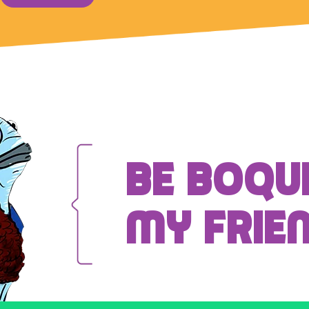
Be Boqu
My Frie