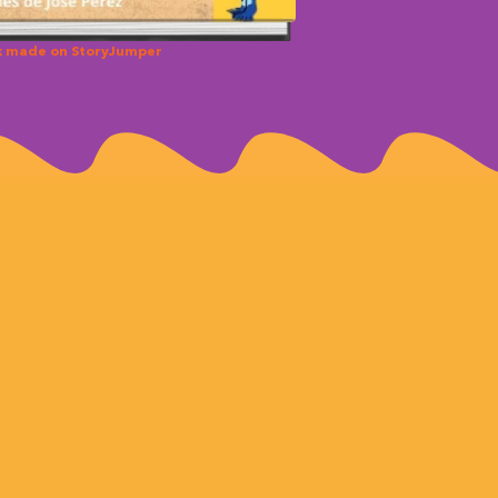
k made on StoryJumper