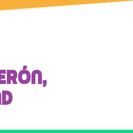
erón,
nd