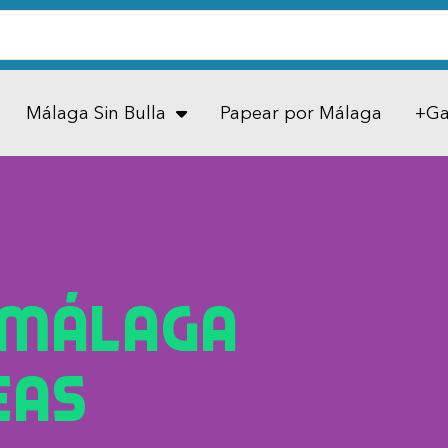
Málaga Sin Bulla
Papear por Málaga
+Ga
 Málaga
eas