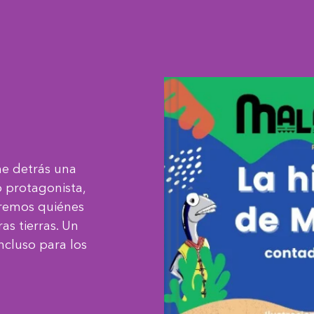
ne detrás una
o protagonista,
iremos quiénes
as tierras. Un
ncluso para los