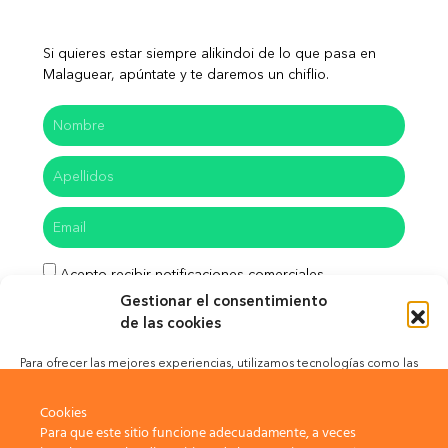
Si quieres estar siempre alikindoi de lo que pasa en
Malaguear, apúntate y te daremos un chiflio.
Acepto recibir notificaciones comerciales
Gestionar el consentimiento
He leído y acepto las políticas de privacidad
de las cookies
Enviar
Para ofrecer las mejores experiencias, utilizamos tecnologías como las
cookies para almacenar y/o acceder a la información del dispositivo. El
consentimiento de estas tecnologías nos permitirá procesar datos
Cookies
como el comportamiento de navegación o las identificaciones únicas
Para que este sitio funcione adecuadamente, a veces
en este sitio. No consentir o retirar el consentimiento, puede afectar