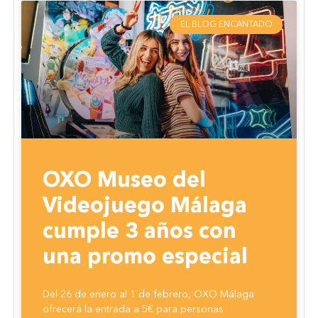
EL BLOG ENCANTADO
OXO Museo del
Videojuego Málaga
cumple 3 años con
una promo especial
Del 26 de enero al 1 de febrero, OXO Málaga
ofrecerá la entrada a 5€ para personas