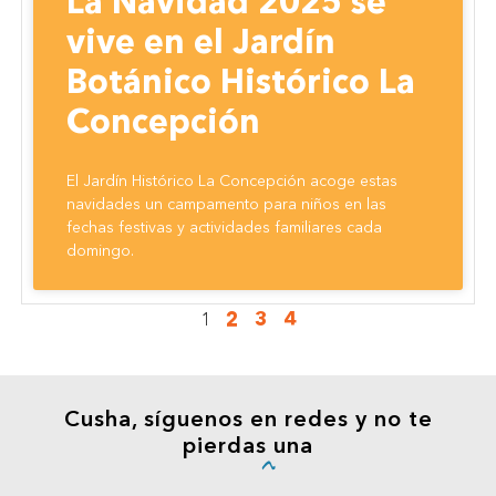
La Navidad 2025 se
vive en el Jardín
Botánico Histórico La
Concepción
El Jardín Histórico La Concepción acoge estas
navidades un campamento para niños en las
fechas festivas y actividades familiares cada
domingo.
2
3
4
1
Cusha, síguenos en redes y no te
pierdas
una