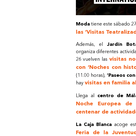
Moda
tiene este sábado 2
las ‘Visitas Teatraliza
Además, el
Jardín Bot
organiza diferentes activid
visitas n
26 vuelven las
con ‘Noches con histo
(11.00 horas),
‘Paseos con
visitas en familia a
hay
Llega al
centro de Mál
Noche Europea de l
centenar de actividad
La Caja Blanca
acoge es
Feria de la Juventu