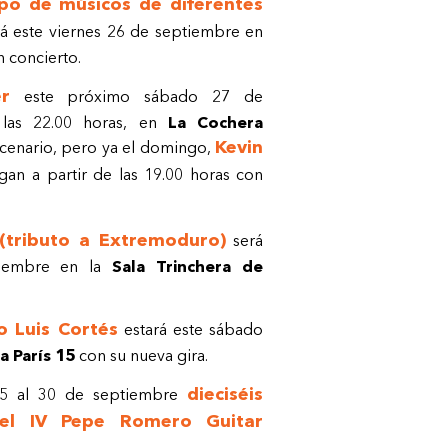
upo de músicos de diferentes
á este viernes 26 de septiembre en
 concierto.
r
este próximo sábado 27 de
 las 22.00 horas, en
La Cochera
Kevin
cenario, pero ya el domingo,
gan a partir de las 19.00 horas con
(tributo a Extremoduro)
será
tiembre en la
Sala Trinchera de
o Luis Cortés
estará este sábado
la París 15
con su nueva gira.
dieciséis
5 al 30 de septiembre
del IV Pepe Romero Guitar