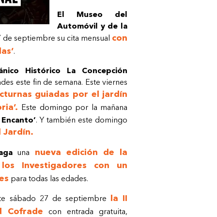
El Museo del
Automóvil y de la
con
7 de septiembre su cita mensual
das’
.
ánico Histórico La Concepción
ades este fin de semana. Este viernes
octurnas guiadas por el jardín
ria’.
Este domingo por la mañana
 Encanto’
. Y también este domingo
l Jardín.
nueva edición de la
aga
una
os Investigadores con un
es
para todas las edades.
la II
te sábado 27 de septiembre
d Cofrade
con entrada gratuita,