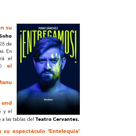
on su
Soho
28 de
as. En
rá el
el
 30
Manu
n und
5 y el
a las tablas del
Teatro Cervantes.
 su espectáculo ‘Entelequia’