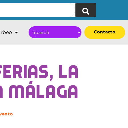
Contacto
rbeo
erias, la
en Málaga
vento