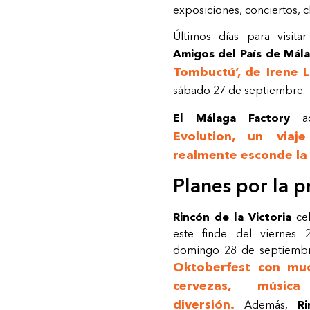
exposiciones, conciertos, 
Últimos días para visit
Amigos del País de Mál
Tombuctú’, de Irene 
sábado 27 de septiembre.
El Málaga Factory
a
Evolution, un viaj
realmente esconde la 
Planes por la p
Rincón de la Victoria
cel
este finde del viernes 
domingo 28 de septiemb
Oktoberfest con mu
cervezas, músic
diversión.
Además,
R