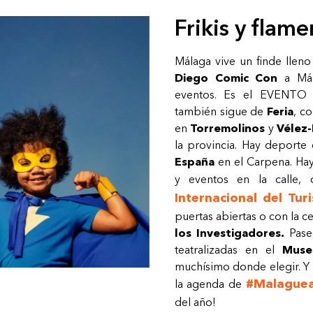
Frikis y flam
Málaga vive un finde lleno
Diego Comic Con
a Mál
eventos. Es el EVENTO d
también sigue de
Feria
, c
en
Torremolinos
y
Vélez
la provincia. Hay deporte 
España
en el Carpena. Ha
y eventos en la calle
Internacional del Tur
puertas abiertas o con la 
los Investigadores.
Pase
teatralizadas en el
Muse
muchísimo donde elegir. Y
#Malaguea
la agenda de
del año!