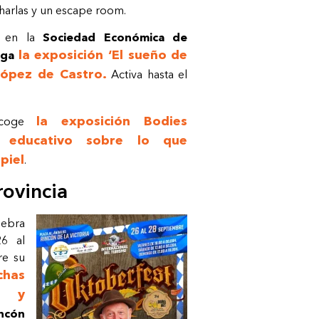
charlas y un escape room.
ar en la
Sociedad Económica de
la exposición ‘El sueño de
aga
López de Castro.
Activa hasta el
la exposición Bodies
coge
e educativo sobre lo que
piel
.
rovincia
ebra
26 al
re su
chas
a y
incón