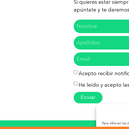
Si quieres estar siemp
apúntate y te daremos 
Acepto recibir notif
He leído y acepto las
Enviar
Para ofrecer las
almacenar y/o ac