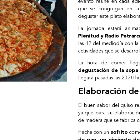
evento reúne en cada edic
que se congregan en l
degustar este plato elabor
La jornada estará anima
Plenitud y Radio Petrarc
las 12 del mediodía con la
actividades que se desarrol
La hora de comer llega
degustación de la sopa
llegará pasadas las 20.30 
Elaboración de
El buen sabor del quiso re
ya que para su elaboració
de madera que se fabrica co
Hecha con un
sofrito
como
de pan, un pimiento del