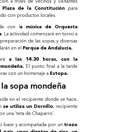
ión a miles de vecinos y visitantes
a
Plaza de la Constitución
para
ado con productos locales.
da con l
a música de Orquesta
a
. La actividad comenzará en torno a
 preparación de las sopas y diversas
larán en el
Parque de Andalucía.
rá
a las 14.30 horas, con la
 mondeña.
El punto final a la tarde
horas con un homenaje a
Estopa.
 la sopa mondeña
side en el recipiente donde se hace,
n
se utiliza un Dornillo
, recipiente
n una ‘teta de Chaparro’.
 base y acompañada por un
trozo
 país, unos dientes de ajos, un