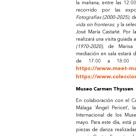
la mañana, entre las 12:00
recorrido por las
expo
Fotografías
(2000–2025)
,
d
vida
sin
fronteras
; y la sel
José María
Castañé.
Por
l
realizará
una
visita
guiada
a
(1970–2020)
, de Marisa 
mediación en sala estará 
de 17:00 a 18:00 hor
https://www.meet-ma
https://www.coleccio
Museo Carmen
Thyssen
En colaboración con el C
Málaga ‘Ángel Pericet’, 
Internacional de los Mu
mayo.
Para
este
día,
está
p
piezas
de
danza
realizad