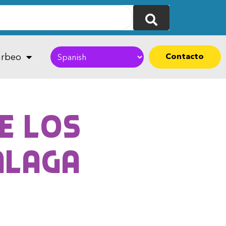
Contacto
rbeo
de los
álaga