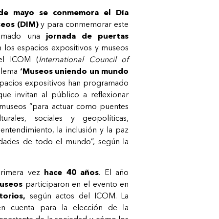
de mayo se conmemora el Día
seos (DIM)
y para conmemorar este
gramado una
jornada de puertas
 los espacios expositivos y museos
 el ICOM (
International
Council
of
l lema
‘Museos uniendo un mundo
espacios expositivos han programado
ue invitan al público a reflexionar
s museos “para actuar como puentes
turales, sociales y geopolíticas,
entendimiento, la inclusión y la paz
idades de todo el mundo”, según la
primera vez
hace 40 años
. El año
useos
participaron en el evento en
torios,
según actos del ICOM. La
en cuenta para la elección de la
 constante de la sociedad y cómo los