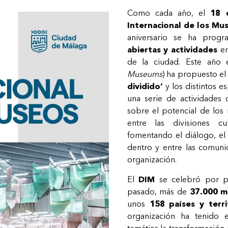
Como cada año, el
18 
Internacional de los Mu
aniversario se ha pro
abiertas y actividades
en
de la ciudad. Este año
Museums
) ha propuesto e
dividido’
y los distintos 
una serie de actividades q
sobre el potencial de lo
entre las divisiones cul
fomentando el diálogo, el 
dentro y entre las comun
organización.
El
DIM
se celebró por 
pasado, más de
37.000 m
unos
158 países y terri
organización ha tenido 
temática la transformación