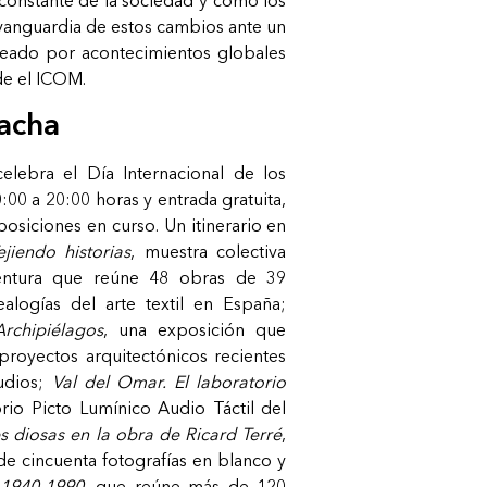
vanguardia de estos cambios ante un
ado por acontecimientos globales
de el ICOM.
acha
elebra el Día Internacional de los
00 a 20:00 horas y entrada gratuita,
posiciones en curso. Un itinerario en
ejiendo
historias
, muestra colectiva
Ventura que reúne 48 obras de 39
ealogías del arte textil en España;
Archipiélagos
, una exposición que
royectos arquitectónicos recientes
tudios;
Val
del Omar. El laboratorio
orio Picto Lumínico Audio Táctil del
s
diosas
en
la
obra
de
Ricard
Terré
,
de cincuenta fotografías en blanco y
1940-1990
, que reúne más de 120