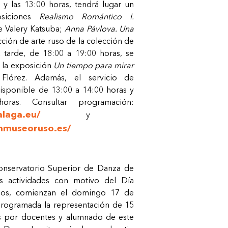
 y las 13:00 horas, tendrá lugar un
siciones
Realismo
Romántico
I.
e
Valery
Katsuba;
Anna
Pávlova.
Una
ección de arte ruso de la colección de
a
tarde,
de
18:00
a
19:00
horas,
se
la
exposición
Un
tiempo
para
mirar
Flórez. Además, el servicio de
disponible de 13:00 a 14:00 horas y
as. Consultar programación:
laga.eu/
y
nmuseoruso.es/
onservatorio Superior de Danza de
las actividades con motivo del Día
seos, comienzan el domingo 17 de
rogramada
la
representación
de
15
as
por docentes y alumnado de este