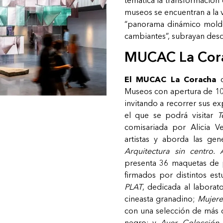
museos se encuentran a la 
“panorama dinámico molde
cambiantes”, subrayan des
MUCAC
La
Cor
El MUCAC La Coracha
c
Museos con apertura de 10:
invitando a recorrer sus ex
el que se podrá visitar
T
comisariada por Alicia 
artistas y aborda las gen
Arquitectura sin centro. 
presenta 36 maquetas de p
firmados por distintos es
PLAT
, dedicada al laborat
cineasta
granadino;
Mujere
con
una
selección
de
más
negro; y
Ayer.
Colección