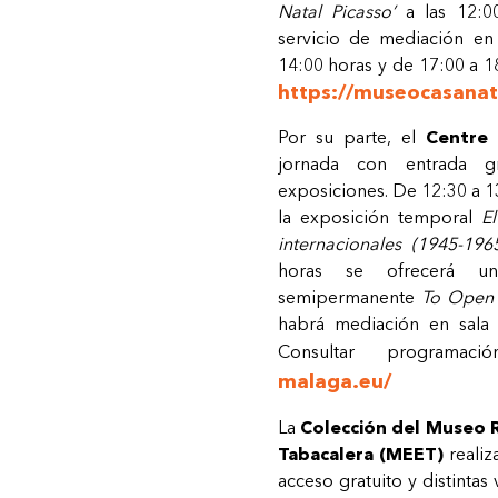
Natal
Picasso’
a
las 12:0
servicio de mediación en
14:00 horas y de 17:00 a 1
https://museocasanat
Por su parte, el
Centre
jornada con entrada gr
exposiciones. De 12:30 a 13
la exposición temporal
E
internacionales (1945-19
horas se ofrecerá un
semipermanente
To
Open
habrá mediación en sala 
Consultar programac
malaga.eu/
La
Colección del Museo 
Tabacalera (MEET)
realiz
acceso gratuito y distintas 