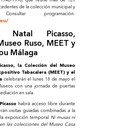
edentes de la colección municipal y
onsultar programación:
eu/
 Natal Picasso,
 Museo Ruso, MEET y
dou
Málaga
casso, la Colección del Museo
positivo Tabacalera (MEET) y el
a
celebrarán el lunes 18 de mayo el
 Museos con una jornada de puertas
mediación en sala.
Picasso
habrá acceso libre durante
erán visitas guiadas combinadas a la
 la exposición temporal
Ni
musas
ni
en
las
colecciones
del
Museo
Casa