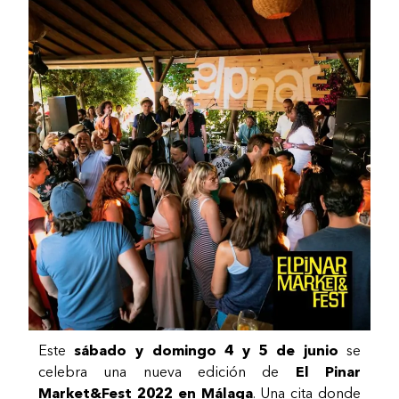
Este
sábado y domingo 4 y 5 de junio
se
celebra una nueva edición de
El Pinar
Market&Fest 2022 en Málaga
. Una cita donde