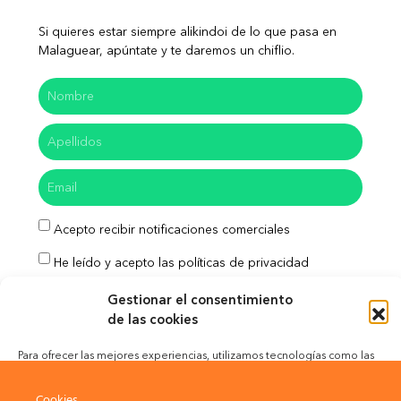
Si quieres estar siempre alikindoi de lo que pasa en
Malaguear, apúntate y te daremos un chiflio.
Acepto recibir notificaciones comerciales
He leído y acepto las políticas de privacidad
Enviar
Gestionar el consentimiento
de las cookies
Para ofrecer las mejores experiencias, utilizamos tecnologías como las
cookies para almacenar y/o acceder a la información del dispositivo. El
Aviso Legal
Política de Privacidad
consentimiento de estas tecnologías nos permitirá procesar datos como
Cookies