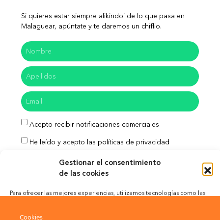
Si quieres estar siempre alikindoi de lo que pasa en
Malaguear, apúntate y te daremos un chiflio.
Acepto recibir notificaciones comerciales
He leído y acepto las políticas de privacidad
Enviar
Gestionar el consentimiento
de las cookies
Para ofrecer las mejores experiencias, utilizamos tecnologías como las
cookies para almacenar y/o acceder a la información del dispositivo. El
Aviso Legal
Política de Privacidad
consentimiento de estas tecnologías nos permitirá procesar datos como
Cookies
el comportamiento de navegación o las identificaciones únicas en este