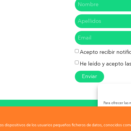
Acepto recibir notif
He leído y acepto las
Enviar
Para ofrecer las
almacenar y/o ac
so Legal
Política de Privacidad
Política de Co
tecnologías nos
las identificacio
puede afectar ne
os dispositivos de los usuarios pequeños ficheros de datos, conocidos como
ight 2026. Todos los derechos reservados. Malague