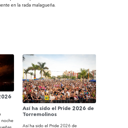
uente en la rada malagueña.
 2026
Así ha sido el Pride 2026 de
Torremolinos
n
a noche
Así ha sido el Pride 2026 de
gueñas