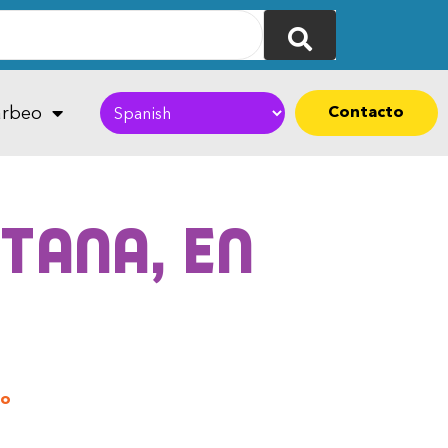
Contacto
rbeo
tana, en
to