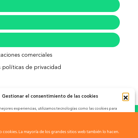
icaciones comerciales
 políticas de privacidad
Gestionar el consentimiento de las cookies
 mejores experiencias, utilizamos tecnologías como las cookies para
ceder a la información del dispositivo. El consentimiento de estas
okies
 permitirá procesar datos como el comportamiento de navegación o
nes únicas en este sitio. No consentir o retirar el consentimiento,
gativamente a ciertas características y funciones.
 cookies. La mayoría de los grandes sitios web también lo hacen.
ar.com