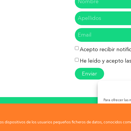
Acepto recibir notif
He leído y acepto las
Enviar
Para ofrecer las
almacenar y/o ac
so Legal
Política de Privacidad
Política de Co
tecnologías nos
las identificacio
puede afectar ne
os dispositivos de los usuarios pequeños ficheros de datos, conocidos como
ight 2026. Todos los derechos reservados. Malague