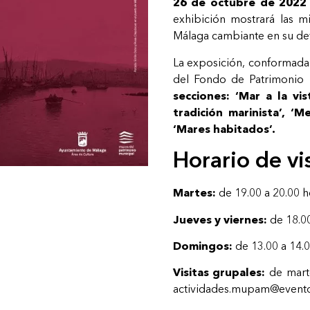
26 de octubre de 2022
exhibición mostrará las 
Málaga cambiante en su deve
La exposición, conformada
del Fondo de Patrimonio 
secciones: ‘Mar a la vis
tradición marinista’, ‘M
‘Mares habitados’.
Horario de vi
Martes:
de 19.00 a 20.00 h
Jueves y viernes:
de 18.00
Domingos:
de 13.00 a 14.0
Visitas grupales:
de marte
actividades.mupam@evento