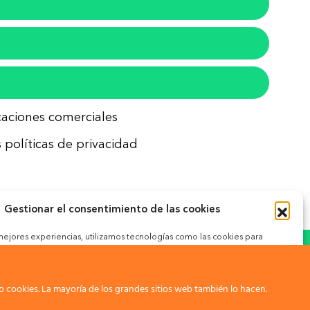
icaciones comerciales
 políticas de privacidad
Gestionar el consentimiento de las cookies
 mejores experiencias, utilizamos tecnologías como las cookies para
ceder a la información del dispositivo. El consentimiento de estas
okies
 permitirá procesar datos como el comportamiento de navegación o
nes únicas en este sitio. No consentir o retirar el consentimiento,
gativamente a ciertas características y funciones.
 cookies. La mayoría de los grandes sitios web también lo hacen.
ar.com