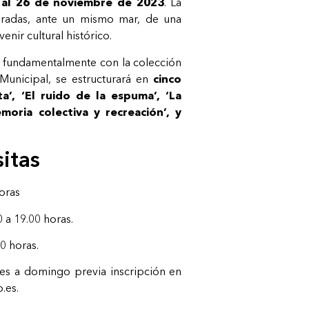
 al 26 de noviembre de 2023
. La
miradas, ante un mismo mar, de una
nir cultural histórico.
 fundamentalmente con la colección
Municipal, se estructurará en
cinco
ta’, ‘El ruido de la espuma’, ‘La
emoria colectiva y recreación’, y
sitas
oras
 a 19.00 horas.
0 horas.
s a domingo previa inscripción en
.es.