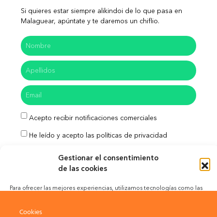
Si quieres estar siempre alikindoi de lo que pasa en
Malaguear, apúntate y te daremos un chiflio.
Acepto recibir notificaciones comerciales
He leído y acepto las políticas de privacidad
Enviar
Gestionar el consentimiento
de las cookies
Para ofrecer las mejores experiencias, utilizamos tecnologías como las
cookies para almacenar y/o acceder a la información del dispositivo. El
Aviso Legal
Política de Privacidad
consentimiento de estas tecnologías nos permitirá procesar datos como
Cookies
el comportamiento de navegación o las identificaciones únicas en este