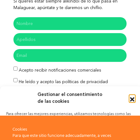
Si quieres estar siempre alikindoi de lo que pasa en
Malaguear, apúntate y te daremos un chiflio.
Acepto recibir notificaciones comerciales
He leído y acepto las políticas de privacidad
Gestionar el consentimiento
Enviar
de las cookies
Para ofrecer las mejores experiencias, utilizamos tecnologías como las
cookies para almacenar y/o acceder a la información del dispositivo. El
Aviso Legal
Política de Privacidad
consentimiento de estas tecnologías nos permitirá procesar datos como
Cookies
el comportamiento de navegación o las identificaciones únicas en este
Para que este sitio funcione adecuadamente, a veces
sitio. No consentir o retirar el consentimiento, puede afectar
Política de Cookies