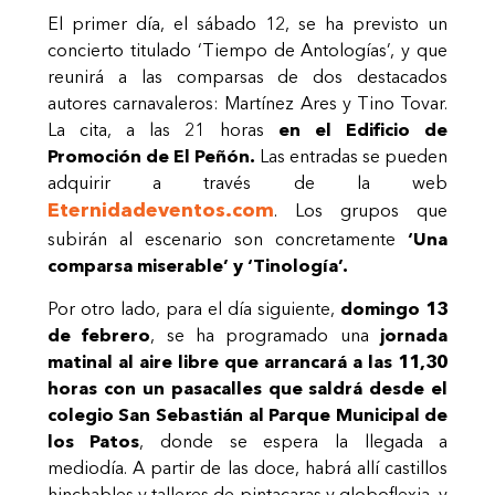
El primer día,
el sábado 12, se ha previsto un
concierto titulado ‘Tiempo de Antologías’,
y que
reunirá a las comparsas de dos destacados
autores carnavaleros:
Martínez Ares
y
Tino Tovar
.
La cita, a las 21 horas
en el Edificio de
Promoción de El Peñón.
Las entradas se pueden
adquirir a través de la web
Eternidadeventos.com
. Los grupos que
subirán al escenario son concretamente
‘Una
comparsa miserable’ y ‘Tinología’.
Por otro lado, para el día siguiente,
domingo 13
de febrero
, se ha programado una
jornada
matinal al aire libre que arrancará a las 11,30
horas con un
pasacalles
que saldrá desde el
colegio San Sebastián al Parque Municipal de
los Patos
, donde se espera la llegada a
mediodía. A partir de las doce, habrá allí
castillos
hinchables y talleres de pintacaras y globoflexia,
y