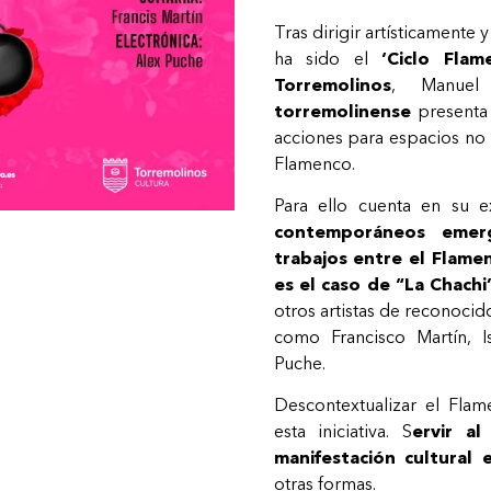
Tras dirigir artísticamente
ha sido el
‘Ciclo Fla
Torremolinos
, Manuel
torremolinense
presenta
acciones para espacios no 
Flamenco.
Para ello cuenta en su 
contemporáneos emer
trabajos entre el Flame
es el caso de “La Chachi
otros artistas de reconocid
como Francisco Martín, I
Puche.
Descontextualizar el Fla
esta iniciativa. S
ervir a
manifestación cultural e
otras formas.