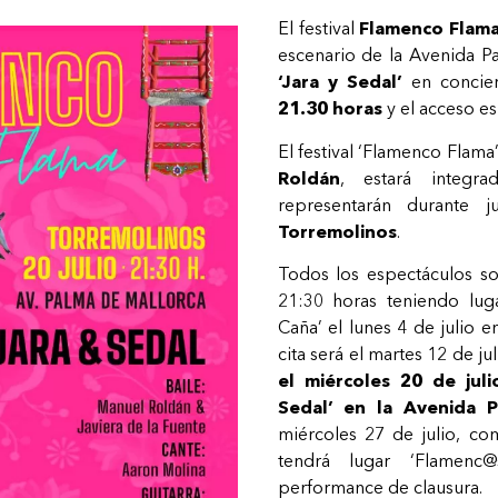
El festival
Flamenco Flam
escenario de la Avenida P
‘Jara y Sedal’
en concier
21.30 horas
y el acceso e
El festival ‘Flamenco Flama
Roldán
, estará integr
representarán durante j
Torremolinos
.
Todos los espectáculos so
21:30 horas teniendo lug
Caña’ el lunes 4 de julio e
cita será el martes 12 de ju
el miércoles 20 de juli
Sedal’ en la Avenida P
miércoles 27 de julio, co
tendrá lugar ‘Flamenc@
performance de clausura.