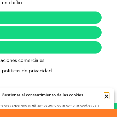
un chiflio.
icaciones comerciales
 políticas de privacidad
Gestionar el consentimiento de las cookies
 mejores experiencias, utilizamos tecnologías como las cookies para
ceder a la información del dispositivo. El consentimiento de estas
okies
 permitirá procesar datos como el comportamiento de navegación o