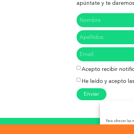
apúntate y te daremos 
Acepto recibir notif
He leído y acepto las
Enviar
Para ofrecer las
almacenar y/o ac
so Legal
Política de Privacidad
Política de Co
tecnologías nos