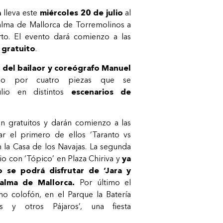
a
lleva este
miércoles 20 de julio
al
alma de Mallorca de Torremolinos a
to. El evento dará comienzo a las
s
gratuito
.
’
del bailaor y coreógrafo Manuel
ado por cuatro piezas que se
ulio en distintos
escenarios de
n gratuitos y darán comienzo a las
ar el primero de ellos ‘Taranto vs
n la Casa de los Navajas. La segunda
lio con ‘Tópico’ en Plaza Chiriva y
ya
o se podrá disfrutar de ‘Jara y
alma de Mallorca.
Por último el
mo colofón, en el Parque la Batería
s y otros Pájaros’, una fiesta