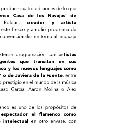
 y producir cuatro ediciones de lo que
menco Casa de los Navajas’ de
 Roldán,
creador y artista
 este fresco y amplio programa de
convencionales en torno al lenguaje
extensa programación con a
rtistas
gentes que transitan en sus
nco y los nuevos lenguajes como
” o de Javiera de la Fuente
, entre
o prestigio en el mundo de la música
saac García, Aaron Molina o Alex
menco es uno de los propósitos de
l espectador el flamenco como
 intelectual
en otro envase, con