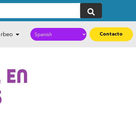
Contacto
rbeo
 en
s