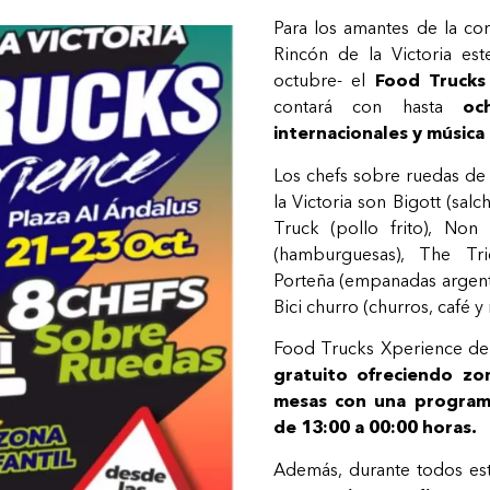
Para los amantes de la co
Rincón de la Victoria es
octubre- el
Food Trucks
contará con hasta
oc
internacionales y música
Los chefs sobre ruedas d
la Victoria son Bigott (sal
Truck (pollo frito), Non
(hamburguesas), The Tr
Porteña (empanadas argenti
Bici churro (churros, café y 
Food Trucks Xperience de 
gratuito ofreciendo zona
mesas con una programa
de 13:00 a 00:00 horas.
Además, durante todos es