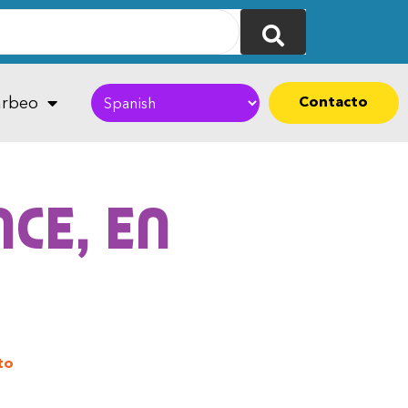
Contacto
rbeo
ce, en
to