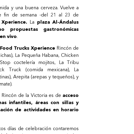
mida y una buena cerveza. Vuelve a
te fin de semana -del 21 al 23 de
 Xperience.
La
plaza Al-Ándalus
ho propuestas gastronómicas
 en vivo
.
e
Food Trucks Xperience
Rincón de
chichas), La Pequeña Habana, Chicken
 Stop coctelería mojitos, La Tribu
ick Truck (comida mexicana), La
nas), Arepita (arepas y tequeños), y
mate).
Rincón de la Victoria es de
acceso
s infantiles, áreas con sillas y
ción de actividades en horario
tos días de celebración contaremos