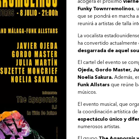
acogerá el próximo
vierne
Funky Townrremolinos
, 
que se pondrá en marcha a 
reunirá a artistas de talla 
La vocalista estadounidense
ha convertido actualmente 
desgarrada de aquel soul
El cartel del evento se com
Ojeda, Gordo Master, Jul
Noelia Sakura.
Además, es
Funk Allstars
que reúne ba
músicos.
El evento musical, que org
la coordinación artística de
espectáculo único y dife
numerosos artistas.
El grupo
The Agapornis y