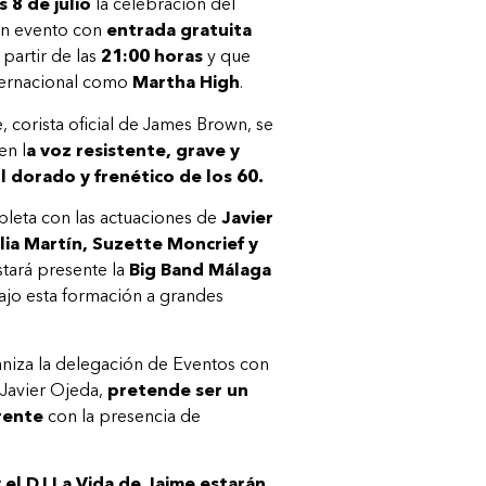
s
8 de julio
la celebración del
un evento con
entrada gratuita
partir de las
21:00 horas
y que
internacional como
Martha High
.
, corista oficial de James Brown,
se
en l
a voz resistente, grave y
 dorado y frenético de los 60.
pleta con las actuaciones de
Javier
ia Martín, Suzette Moncrief y
tará presente la
Big Band Málaga
jo esta formación a grandes
aniza la delegación de Eventos con
 Javier Ojeda,
pretende ser un
rente
con la presencia de
 el DJ La Vida de Jaime estarán