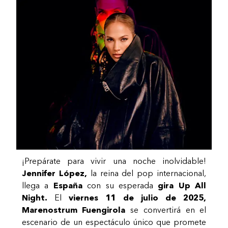
¡Prepárate para vivir una noche inolvidable!
Jennifer López,
la reina del pop internacional,
llega a
España
con su esperada
gira Up All
Night.
El
viernes 11 de julio de 2025,
Marenostrum Fuengirola
se convertirá en el
escenario de un espectáculo único que promete