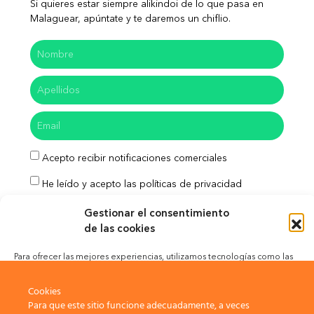
Si quieres estar siempre alikindoi de lo que pasa en
Malaguear, apúntate y te daremos un chiflio.
Acepto recibir notificaciones comerciales
He leído y acepto las políticas de privacidad
Enviar
Gestionar el consentimiento
de las cookies
Para ofrecer las mejores experiencias, utilizamos tecnologías como las
cookies para almacenar y/o acceder a la información del dispositivo. El
Aviso Legal
Política de Privacidad
consentimiento de estas tecnologías nos permitirá procesar datos como
Cookies
el comportamiento de navegación o las identificaciones únicas en este
Para que este sitio funcione adecuadamente, a veces
sitio. No consentir o retirar el consentimiento, puede afectar
Política de Cookies