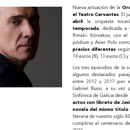
Nueva actuación de la
Orq
el Teatro Cervantes
. El 
abril
la orquesta toca
temporada
, d
edicada a 
Rimski- Kórsakov, con el
pódium y Asier Polo
como 
precios diferentes
según 
18 euros (B), 13 euros (C) y 
Los tres episodios de la s
algunos destacados pasa
entre 2012 y 2017 por e
Gabriel Bussi, a su vez 
Sinfónica de Galicia desde
actos con libreto de Jav
novela del mismo título
literaria de nuestro siglo 
cumplirse el centenario d
2021.