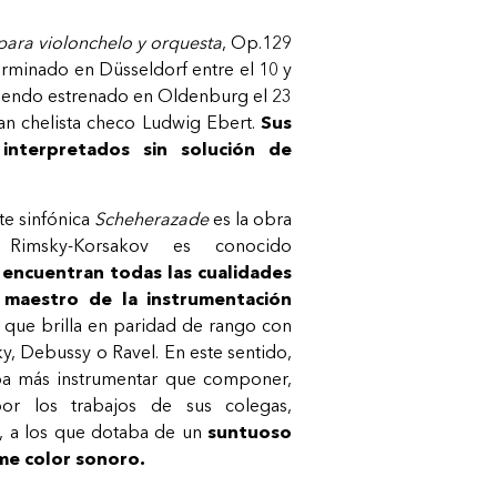
para violonchelo y orquesta
, Op.129
rminado en Düsseldorf entre el 10 y
siendo estrenado en Oldenburg el 23
an chelista checo Ludwig Ebert.
Sus
interpretados sin solución de
te sinfónica
Scheherazade
es la obra
Rimsky-Korsakov es conocido
e encuentran todas las cualidades
n maestro de la instrumentación
la que brilla en paridad de rango con
sky, Debussy o Ravel. En este sentido,
aba más instrumentar que componer,
por los trabajos de sus colegas,
, a los que dotaba de un
suntuoso
me color sonoro.