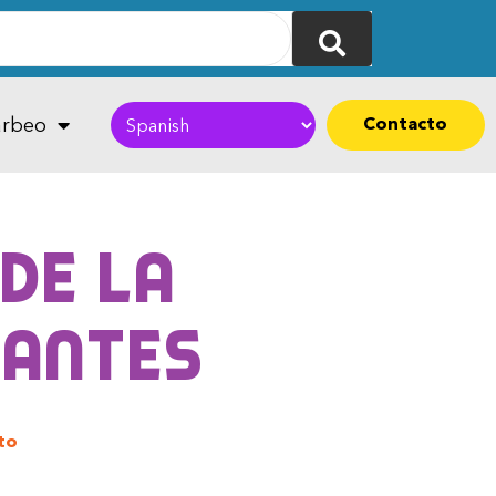
Contacto
rbeo
de la
vantes
to