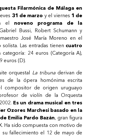
uesta Filarmónica de Málaga en
jueves
31 de marzo
y el viernes
1 de
rá el
noveno programa de la
Gabriel Bussi, Robert Schumann y
 maestro José María Moreno en el
solista. Las entradas tienen
cuatro
categoría: 24 euros (Categoría A),
9 euros (D).
uite orquestal
La tribuna
derivan de
jes de la ópera homónima escrita
l compositor de origen uruguayo
profesor de violín de la Orquesta
 2002.
Es un drama musical en tres
ier Ozores Marchesi basado en la
 de Emilia Pardo Bazán
, gran figura
XIX. Ha sido compuesta con motivo de
e su fallecimiento el 12 de mayo de