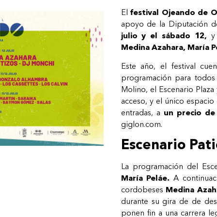
El
festival Ojeando de O
apoyo de la Diputación d
julio y el sábado 12,
y 
Medina Azahara, María P
Este año, el festival cu
programación para todos 
Molino, el Escenario Plaza 
acceso, y el único espacio 
entradas, a
un precio de
giglon.com.
Escenario Pati
La programación del Esce
María Peláe.
A continuaci
cordobeses
Medina Azah
durante su gira de de des
ponen fin a una carrera l