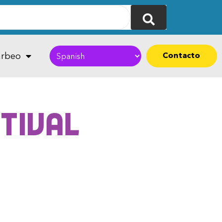
Contacto
rbeo
stival