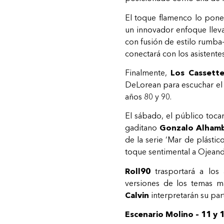
El toque flamenco lo pon
un innovador enfoque lleva
con fusión de estilo rumba
conectará con los asistentes
Finalmente,
Los Cassett
DeLorean para escuchar el
años 80 y 90.
El sábado, el público tocar
gaditano
Gonzalo Alham
de la serie ‘Mar de plástic
toque sentimental a Ojeand
Roll90
trasportará a los 
versiones de los temas 
Calvin
interpretarán su par
Escenario Molino – 11 y 1