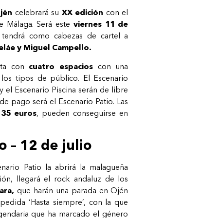
jén
celebrará su
XX edición
con el
e Málaga. Será este
viernes 11 de
tendrá como cabezas de cartel a
eláe y Miguel Campello.
enta con
cuatro espacios
con una
los tipos de público. El Escenario
y el Escenario Piscina serán de libre
de pago será el Escenario Patio. Las
 35 euros
, pueden conseguirse en
o – 12 de julio
nario Patio la abrirá la malagueña
ón, llegará el rock andaluz de los
ara,
que harán una parada en Ojén
pedida ‘Hasta siempre’, con la que
egendaria que ha marcado el género