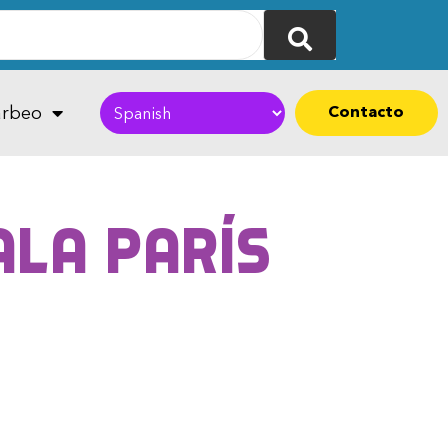
Contacto
rbeo
ala París