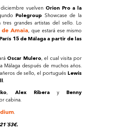
 diciembre vuelven
Orion Pro a la
egundo
Polegroup
Showcase de la
res grandes artistas del sello. Lo
o de Amaia
, que estará ese mismo
París 15 de Málaga a partir de las
ará
Oscar Mulero
, el cual visita por
e a Málaga después de muchos años.
ñeros de sello, el portugués
Lewis
ll
.
iko
,
Alex Ribera
y
Benny
r cabina.
adium
.
21´53€.