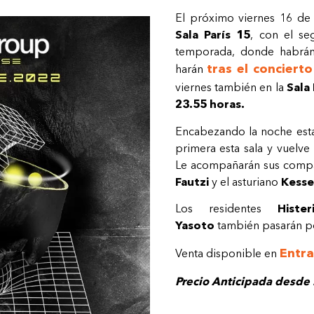
El próximo viernes 16 de
Sala París 15
, con el s
temporada, donde habrán t
tras el conciert
harán
viernes también en la
Sala 
23.55 horas.
Encabezando la noche est
primera esta sala y vuelv
Le acompañarán sus compa
Fautzi
y el asturiano
Kesse
Los residentes
Hister
Yasoto
también pasarán po
Entr
Venta disponible en
Precio Anticipada desde 