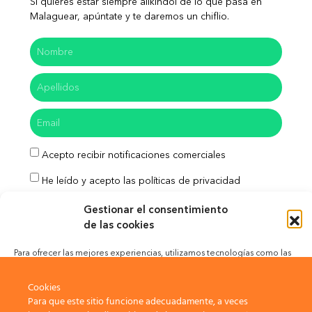
Si quieres estar siempre alikindoi de lo que pasa en
Malaguear, apúntate y te daremos un chiflio.
Acepto recibir notificaciones comerciales
He leído y acepto las políticas de privacidad
Enviar
Gestionar el consentimiento
de las cookies
Para ofrecer las mejores experiencias, utilizamos tecnologías como las
cookies para almacenar y/o acceder a la información del dispositivo. El
Aviso Legal
Política de Privacidad
consentimiento de estas tecnologías nos permitirá procesar datos como
Cookies
el comportamiento de navegación o las identificaciones únicas en este
Para que este sitio funcione adecuadamente, a veces
sitio. No consentir o retirar el consentimiento, puede afectar
Política de Cookies