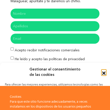
Malaguear, apúntate y te daremos un chiflio.
Acepto recibir notificaciones comerciales
He leído y acepto las políticas de privacidad
Enviar
Gestionar el consentimiento
de las cookies
Para ofrecer las mejores experiencias, utilizamos tecnologías como las
cookies para almacenar y/o acceder a la información del dispositivo. El
Aviso Legal
Política de Privacidad
consentimiento de estas tecnologías nos permitirá procesar datos como
Cookies
el comportamiento de navegación o las identificaciones únicas en este
Para que este sitio funcione adecuadamente, a veces
sitio. No consentir o retirar el consentimiento, puede afectar
Política de Cookies
instalamos en los dispositivos de los usuarios pequeños
negativamente a ciertas características y funciones.