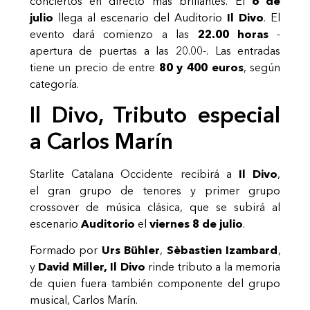
conciertos en directo más brillantes. El
6 de
julio
llega al escenario del Auditorio
Il Divo
. El
evento dará comienzo a las
22.00 horas
-
apertura de puertas a las 20.00-. Las entradas
tiene un precio de entre
80 y 400 euros
, según
categoría.
Il Divo, Tributo especial
a Carlos Marín
Starlite Catalana Occidente recibirá a
Il Divo
,
el gran grupo de tenores y primer grupo
crossover de música clásica, que se subirá al
escenario
Auditorio
el
viernes 8 de julio
.
Formado por
Urs Bühler
,
Sèbastien Izambard
,
y
David Miller, Il Divo
rinde tributo a la memoria
de quien fuera también componente del grupo
musical, Carlos Marín.