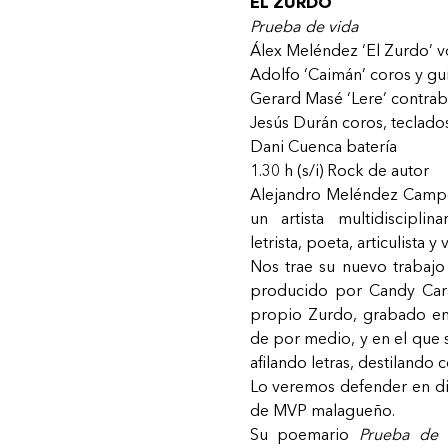
EL ZURDO
Prueba de vida
Álex Meléndez ‘El Zurdo’
v
Adolfo ‘Caimán’
coros y gui
Gerard Masé ‘Lere’
contrab
Jesús Durán
coros, teclad
Dani Cuenca
batería
1.30 h (s/i) Rock de autor
Alejandro Meléndez Campos
un artista multidisciplina
letrista, poeta, articulista y 
Nos trae su nuevo trabajo
producido por Candy Cara
propio Zurdo, grabado en
de por medio, y en el que 
afilando letras, destilando 
Lo veremos defender en di
de MVP malagueño.
Su poemario
Prueba de 