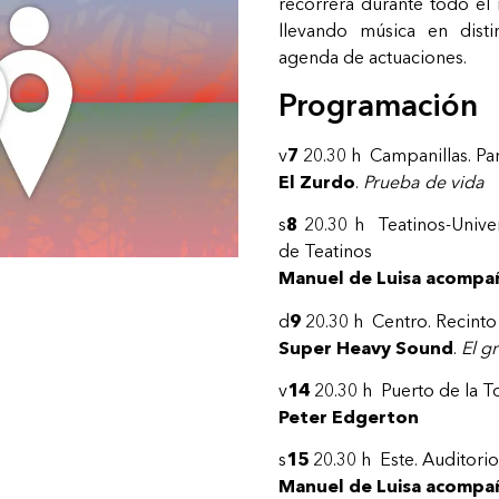
recorrerá durante todo el
llevando música en disti
agenda de actuaciones.
Programación
v
7
20.30 h Campanillas. Par
El Zurdo
.
Prueba de vida
s
8
20.30 h Teatinos-Unive
de Teatinos
Manuel de Luisa acompa
d
9
20.30 h Centro. Recint
Super Heavy Sound
.
El g
v
14
20.30 h Puerto de la To
Peter Edgerton
s
15
20.30 h Este. Auditori
Manuel de Luisa acompa