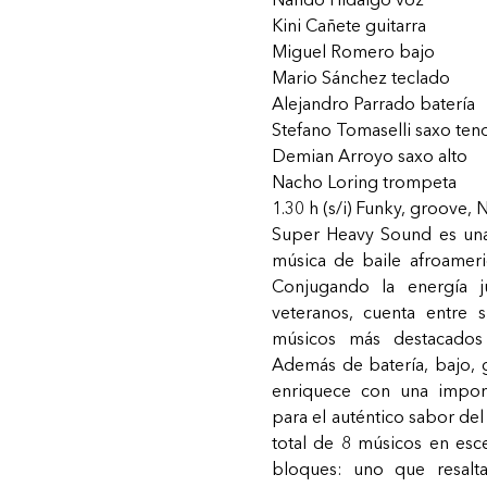
Kini Cañete
guitarra
Miguel Romero
bajo
Mario Sánchez
teclado
Alejandro Parrado
batería
Stefano Tomaselli
saxo ten
Demian Arroyo
saxo alto
Nacho Loring
trompeta
1.30 h (s/i) Funky, groove,
Super Heavy Sound es una
música de baile afroameri
Conjugando la energía j
veteranos, cuenta entre
músicos más destacados
Además de batería, bajo, g
enriquece con una impone
para el auténtico sabor del
total de 8 músicos en esc
bloques: uno que resalta