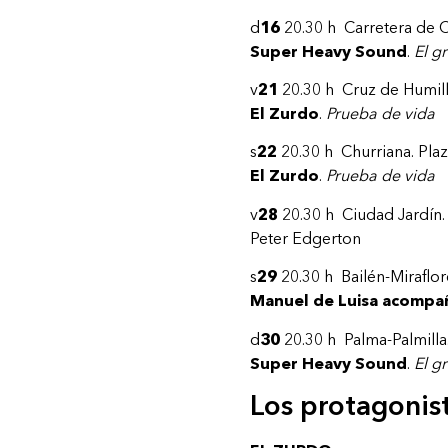
d
16
20.30 h Carretera de C
Super Heavy Sound
.
El g
v
21
20.30 h Cruz de Humill
El Zurdo
.
Prueba de vida
s
22
20.30 h Churriana. Pla
El Zurdo
.
Prueba de vida
v
28
20.30 h Ciudad Jardín. 
Peter Edgerton
s
29
20.30 h Bailén-Miraflor
Manuel de Luisa acompa
d
30
20.30 h Palma-Palmilla
Super Heavy Sound
.
El g
Los protagonis