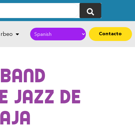
Contacto
rbeo
 Band
e Jazz de
caja