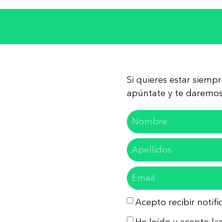
Si quieres estar siemp
apúntate y te daremos 
Acepto recibir notif
He leído y acepto las