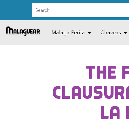
Malaga Perita
Chaveas
The 
clausura
la 