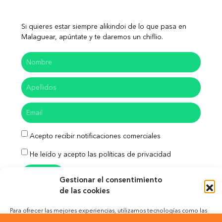
Si quieres estar siempre alikindoi de lo que pasa en
Malaguear, apúntate y te daremos un chiflio.
Acepto recibir notificaciones comerciales
He leído y acepto las políticas de privacidad
Enviar
Gestionar el consentimiento
de las cookies
Para ofrecer las mejores experiencias, utilizamos tecnologías como las
cookies para almacenar y/o acceder a la información del dispositivo. El