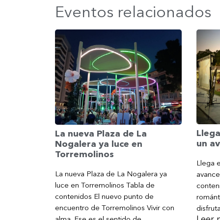
Eventos relacionados
Llega
La nueva Plaza de La
un av
Nogalera ya luce en
Torremolinos
Llega e
La nueva Plaza de La Nogalera ya
avance
luce en Torremolinos Tabla de
conteni
contenidos El nuevo punto de
románt
encuentro de Torremolinos Vivir con
disfrut
Leer 
alma. Ese es el sentido de