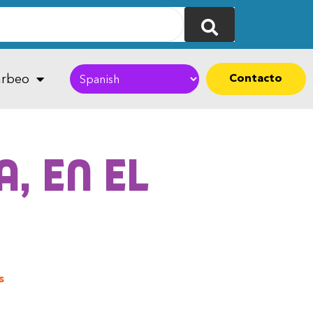
Contacto
rbeo
, en el
s