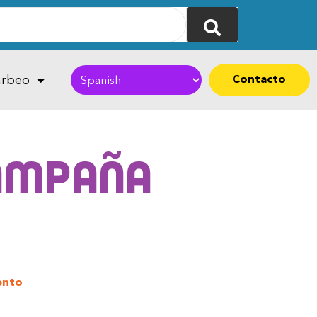
Contacto
rbeo
campaña
ento