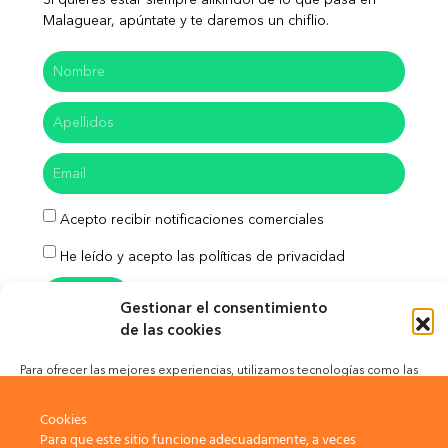
Malaguear, apúntate y te daremos un chiflio.
Acepto recibir notificaciones comerciales
He leído y acepto las políticas de privacidad
Enviar
Gestionar el consentimiento
de las cookies
Para ofrecer las mejores experiencias, utilizamos tecnologías como las
cookies para almacenar y/o acceder a la información del dispositivo. El
Aviso Legal
Política de Privacidad
consentimiento de estas tecnologías nos permitirá procesar datos como
Cookies
el comportamiento de navegación o las identificaciones únicas en este
Para que este sitio funcione adecuadamente, a veces
Política de Cookies
sitio. No consentir o retirar el consentimiento, puede afectar