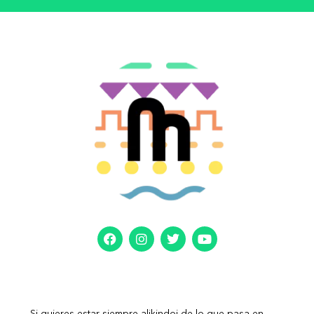
Si quieres estar siempre alikindoi de lo que pasa en