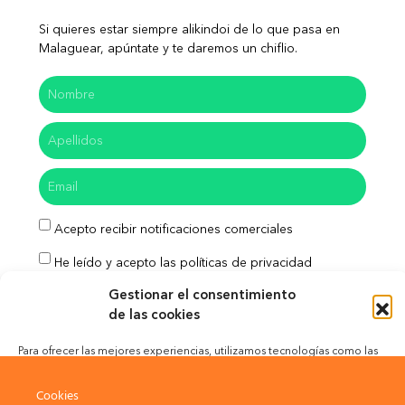
Si quieres estar siempre alikindoi de lo que pasa en
Malaguear, apúntate y te daremos un chiflio.
Acepto recibir notificaciones comerciales
He leído y acepto las políticas de privacidad
Gestionar el consentimiento
Enviar
de las cookies
Para ofrecer las mejores experiencias, utilizamos tecnologías como las
cookies para almacenar y/o acceder a la información del dispositivo. El
consentimiento de estas tecnologías nos permitirá procesar datos como
Aviso Legal
Política de Privacidad
Cookies
el comportamiento de navegación o las identificaciones únicas en este