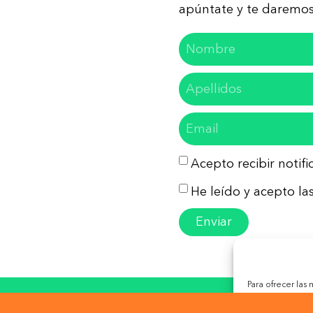
apúntate y te daremos 
Acepto recibir notif
He leído y acepto las
Enviar
Para ofrecer las
almacenar y/o ac
so Legal
Política de Privacidad
Política de Co
tecnologías nos