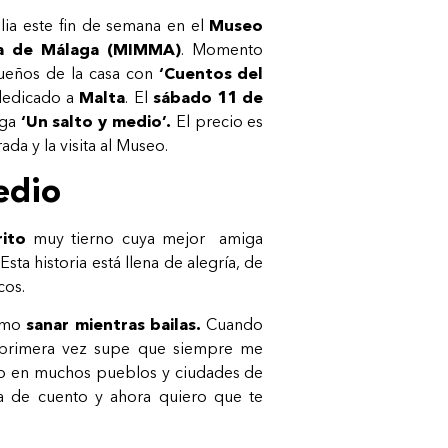
ilia este fin de semana en el
Museo
ica de Málaga (MIMMA)
. Momento
queños de la casa con
‘Cuentos del
 dedicado a
Malta
. El
sábado 11 de
lega
‘Un salto y medio’.
El precio es
ada y la visita al Museo.
edio
rito
muy tierno cuya mejor amiga
Esta historia está llena de alegría, de
cos.
cómo
sanar mientras bailas.
Cuando
 primera vez supe que siempre me
do en muchos pueblos y ciudades de
ila de cuento y ahora quiero que te