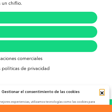
un chiflio.
icaciones comerciales
 políticas de privacidad
Gestionar el consentimiento de las cookies
 mejores experiencias, utilizamos tecnologías como las cookies para
ceder a la información del dispositivo. El consentimiento de estas
okies
 permitirá procesar datos como el comportamiento de navegación o