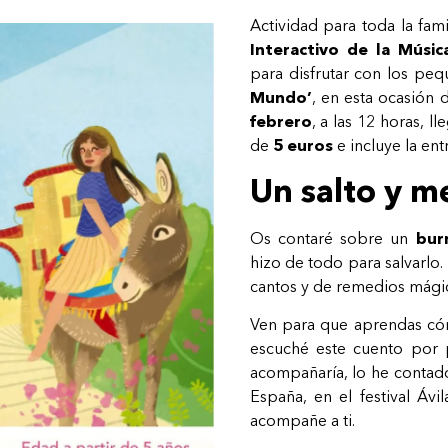
Actividad para toda la fam
Interactivo de la Mús
para disfrutar con los pe
Mundo’
, en esta ocasión
febrero
, a las 12 horas, l
de
5 euros
e incluye la entr
Un salto y m
Os contaré sobre un
bur
hizo de todo para salvarlo. 
cantos y de remedios mági
Ven para que aprendas 
escuché este cuento por
acompañaría, lo he conta
España, en el festival Áv
acompañe a ti.