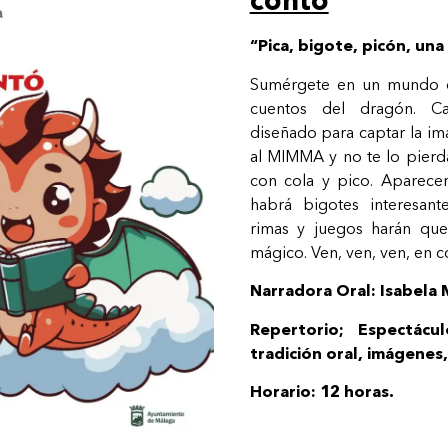
contó
“Pica, bigote, picón, una
Sumérgete en un mundo de
cuentos del dragón. C
diseñado para captar la i
al MIMMA y no te lo pierda
con cola y pico. Aparece
habrá bigotes interesant
rimas y juegos harán qu
mágico. Ven, ven, ven, en co
Narradora Oral: Isabela
Repertorio; Espectác
tradición oral, imágenes,
Horario: 12 horas.