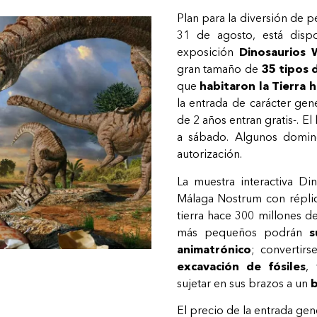
Plan para la diversión de 
31 de agosto, está disp
exposición
Dinosaurios 
gran tamaño de
35 tipos 
que
habitaron la Tierra 
la entrada de carácter gen
de 2 años entran gratis-. El
a sábado. Algunos doming
autorización.
La muestra interactiva Di
Málaga Nostrum con réplic
tierra hace 300 millones de
más pequeños podrán
s
animatrónico
; convertir
excavación de fósiles
, 
sujetar en sus brazos a un
b
El precio de la entrada gen