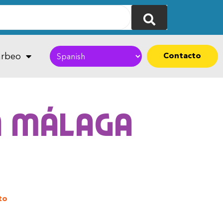
Contacto
rbeo
n Málaga
to