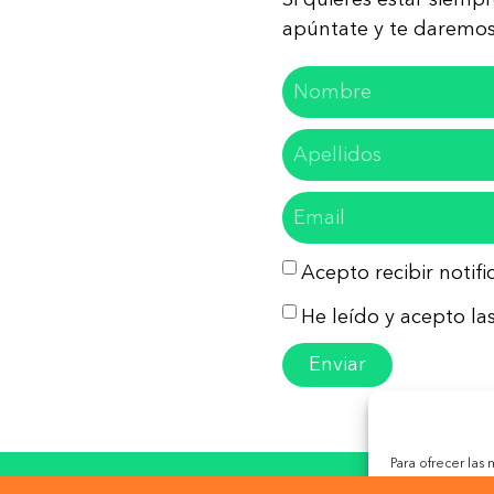
apúntate y te daremos 
Acepto recibir notif
He leído y acepto las
Enviar
Para ofrecer las
almacenar y/o ac
so Legal
Política de Privacidad
Política de Co