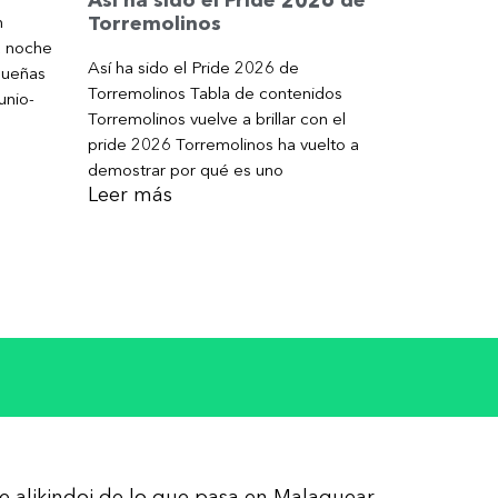
Torremolinos
n
a noche
Así ha sido el Pride 2026 de
gueñas
Torremolinos Tabla de contenidos
unio-
Torremolinos vuelve a brillar con el
pride 2026 Torremolinos ha vuelto a
demostrar por qué es uno
Leer más
re alikindoi de lo que pasa en Malaguear,