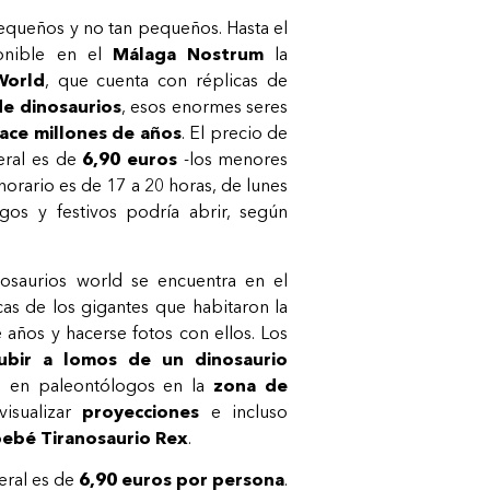
pequeños y no tan pequeños. Hasta el
onible en el
Málaga Nostrum
la
World
, que cuenta con réplicas de
de dinosaurios
, esos enormes seres
hace millones de años
. El precio de
eral es de
6,90 euros
-los menores
 horario es de 17 a 20 horas, de lunes
os y festivos podría abrir, según
nosaurios world se encuentra en el
as de los gigantes que habitaron la
 años y hacerse fotos con ellos. Los
ubir a lomos de un dinosaurio
se en paleontólogos en la
zona de
visualizar
proyecciones
e incluso
ebé Tiranosaurio Rex
.
eral es de
6,90 euros por persona
.