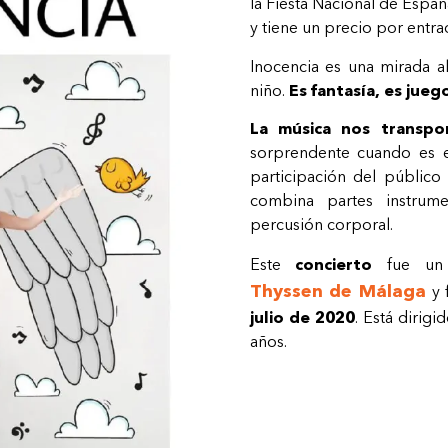
la Fiesta Nacional de España
y tiene un precio por entra
Inocencia es una mirada a
niño.
Es fantasía, es jueg
La música nos transpo
sorprendente cuando es el
participación del públic
combina partes instrume
percusión corporal.
Este
concierto
fue un
Thyssen de Málaga
y 
julio de 2020
. Está dirig
años.