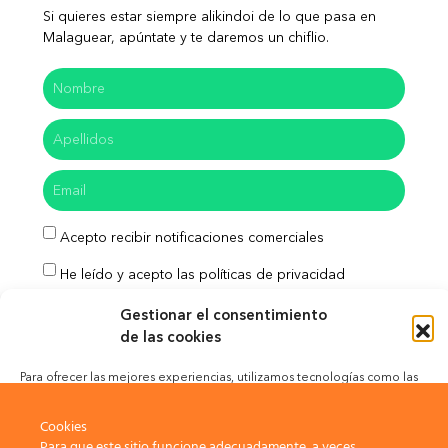
Si quieres estar siempre alikindoi de lo que pasa en
Malaguear, apúntate y te daremos un chiflio.
Acepto recibir notificaciones comerciales
He leído y acepto las políticas de privacidad
Gestionar el consentimiento
Enviar
de las cookies
Para ofrecer las mejores experiencias, utilizamos tecnologías como las
cookies para almacenar y/o acceder a la información del dispositivo. El
Aviso Legal
Política de Privacidad
consentimiento de estas tecnologías nos permitirá procesar datos como
Cookies
el comportamiento de navegación o las identificaciones únicas en este
Para que este sitio funcione adecuadamente, a veces