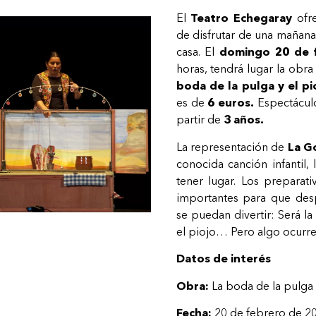
El
Teatro Echegaray
ofre
de disfrutar de una mañana
casa. El
domingo 20 de 
horas, tendrá lugar la obra
boda de la pulga y el pi
es de
6 euros.
Espectácul
partir de
3 años.
La representación de
La G
conocida canción infantil,
tener lugar. Los preparat
importantes para que desp
se puedan divertir: Será la
el piojo… Pero algo ocurr
Datos de interés
Obra:
La boda de la pulga y
Fecha:
20 de febrero de 20