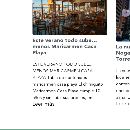
Este verano todo sube…
menos Maricarmen Casa
La nu
Playa
Nogal
Torr
ESTE VERANO TODO SUBE...
La nue
MENOS MARICARMEN CASA
luce e
PLAYA Tabla de contenidos
conten
maricarmen casa playa El chiringuito
encuen
Maricarmen Casa Playa cumple 10
alma. E
años y sin subir sus precios, en
Leer 
Leer más