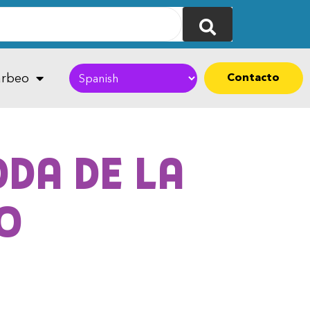
Contacto
rbeo
oda de la
jo