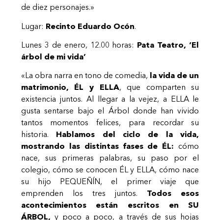
de diez personajes.»
Lugar:
Recinto Eduardo Ocón
.
Lunes 3 de enero, 12.00 horas:
Pata Teatro, ‘El
árbol de mi vida’
«La obra narra en tono de comedia,
la vida de un
matrimonio, ÉL y ELLA
, que comparten su
existencia juntos. Al llegar a la vejez, a ELLA le
gusta sentarse bajo el Árbol donde han vivido
tantos momentos felices, para recordar su
historia.
Hablamos del ciclo de la vida,
mostrando las distintas fases de ÉL:
cómo
nace, sus primeras palabras, su paso por el
colegio, cómo se conocen ÉL y ELLA, cómo nace
su hijo PEQUEÑÍN, el primer viaje que
emprenden los tres juntos.
Todos esos
acontecimientos están escritos en SU
ÁRBOL,
y poco a poco, a través de sus hojas