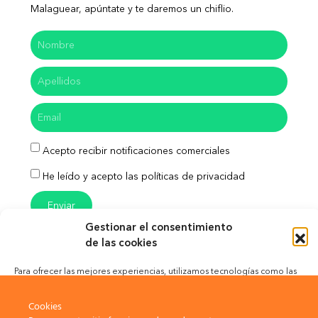
Malaguear, apúntate y te daremos un chiflio.
Acepto recibir notificaciones comerciales
He leído y acepto las políticas de privacidad
Enviar
Gestionar el consentimiento
de las cookies
Para ofrecer las mejores experiencias, utilizamos tecnologías como las
Aviso Legal
Política de Privacidad
cookies para almacenar y/o acceder a la información del dispositivo. El
consentimiento de estas tecnologías nos permitirá procesar datos como
Cookies
Política de Cookies
el comportamiento de navegación o las identificaciones únicas en este