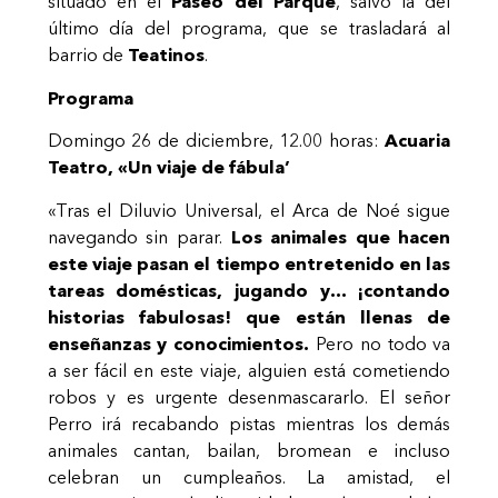
situado en el
Paseo del Parque
, salvo la del
último día del programa, que se trasladará al
barrio de
Teatinos
.
Programa
Domingo 26 de diciembre, 12.00 horas:
Acuaria
Teatro, «Un viaje de fábula’
«Tras el Diluvio Universal, el Arca de Noé sigue
navegando sin parar.
Los animales que hacen
este viaje pasan el tiempo entretenido en las
tareas domésticas, jugando y… ¡contando
historias fabulosas! que están llenas de
enseñanzas y conocimientos.
Pero no todo va
a ser fácil en este viaje, alguien está cometiendo
robos y es urgente desenmascararlo. El señor
Perro irá recabando pistas mientras los demás
animales cantan, bailan, bromean e incluso
celebran un cumpleaños. La amistad, el