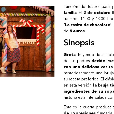
Función de teatro para 
familia
. El
2 de octubre
l
función -11.00 y 13.00 hor
‘La casita de chocolate’
.
de
6 euros
.
Sinopsis
Greta
, huyendo de sus obl
de sus padres
decide irse
con una deliciosa casit
misteriosamente una bruja
su receta preferida. El clás
en esta versión
la bruja t
ingredientes de su sop
historia está intercalada c
Esta es la cuarta producc
de Expresiones
fundada 