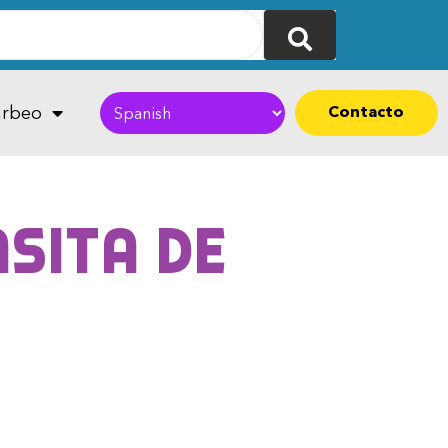
Contacto
rbeo
asita de