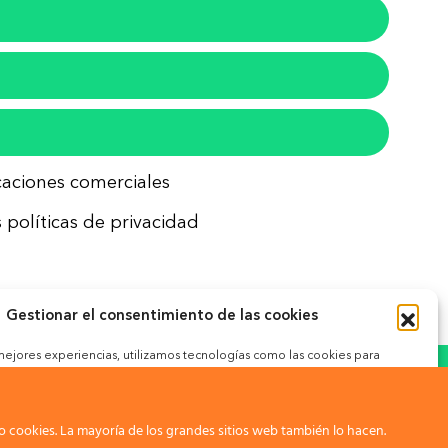
icaciones comerciales
 políticas de privacidad
Gestionar el consentimiento de las cookies
 mejores experiencias, utilizamos tecnologías como las cookies para
ceder a la información del dispositivo. El consentimiento de estas
okies
 permitirá procesar datos como el comportamiento de navegación o
nes únicas en este sitio. No consentir o retirar el consentimiento,
gativamente a ciertas características y funciones.
 cookies. La mayoría de los grandes sitios web también lo hacen.
ar.com