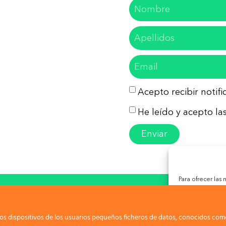
Acepto recibir notif
He leído y acepto las
Enviar
Para ofrecer las
almacenar y/o ac
so Legal
Política de Privacidad
Política de Co
tecnologías nos
las identificacio
puede afectar ne
os dispositivos de los usuarios pequeños ficheros de datos, conocidos como
ight 2026. Todos los derechos reservados. Malague