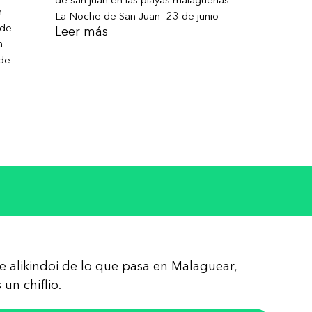
n
La Noche de San Juan -23 de junio-
 de
Leer más
a
 de
re alikindoi de lo que pasa en Malaguear,
un chiflio.