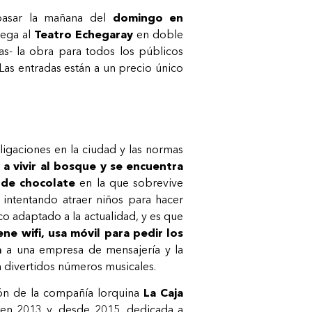
pasar la mañana del
domingo en
lega al
Teatro Echegaray
en doble
as- la obra para todos los públicos
 Las entradas están a un precio único
igaciones en la ciudad y las normas
 a vivir al bosque y se encuentra
a de chocolate
en la que sobrevive
 intentando atraer niños para hacer
ico adaptado a la actualidad, y es que
iene wifi, usa móvil para pedir los
a
a una empresa de mensajería y la
on divertidos números musicales.
ión de la compañía lorquina
La Caja
en 2013 y, desde 2015, dedicada a