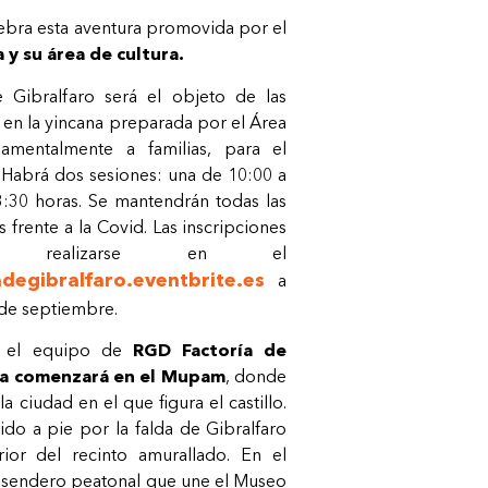
ebra esta aventura promovida por el
y su área de cultura.
de Gibralfaro será el objeto de las
en la yincana preparada por el Área
damentalmente a familias, para el
Habrá dos sesiones: una de 10:00 a
3:30 horas. Se mantendrán todas las
s frente a la Covid. Las inscripciones
en realizarse en el
adegibralfaro.eventbrite.es
a
4 de septiembre.
or el equipo de
RGD Factoría de
úa comenzará en el Mupam
, donde
a ciudad en el que figura el castillo.
do a pie por la falda de Gibralfaro
rior del recinto amurallado. En el
el sendero peatonal que une el Museo