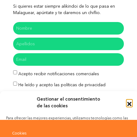
Si quieres estar siempre alikindoi de lo que pasa en
Malaguear, apúntate y te daremos un chiflio.
Acepto recibir notificaciones comerciales
He leído y acepto las políticas de privacidad
Enviar
Gestionar el consentimiento
de las cookies
Para ofrecer las mejores experiencias, utilizamos tecnologías como las
cookies para almacenar y/o acceder a la información del dispositivo. El
Aviso Legal
Política de Privacidad
consentimiento de estas tecnologías nos permitirá procesar datos como
Cookies
el comportamiento de navegación o las identificaciones únicas en este