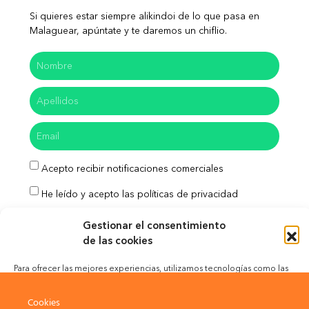
Si quieres estar siempre alikindoi de lo que pasa en
Malaguear, apúntate y te daremos un chiflio.
Acepto recibir notificaciones comerciales
He leído y acepto las políticas de privacidad
Enviar
Gestionar el consentimiento
de las cookies
Para ofrecer las mejores experiencias, utilizamos tecnologías como las
cookies para almacenar y/o acceder a la información del dispositivo. El
Aviso Legal
Política de Privacidad
consentimiento de estas tecnologías nos permitirá procesar datos como
Cookies
el comportamiento de navegación o las identificaciones únicas en este