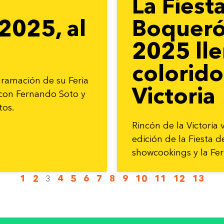
La Fiest
2025, al
Boqueró
2025 lle
colorido
ramación de su Feria
Victoria
con Fernando Soto y
tos.
Rincón de la Victoria
edición de la Fiesta 
showcookings y la Fe
1
2
4
5
6
7
8
9
10
11
12
13
3