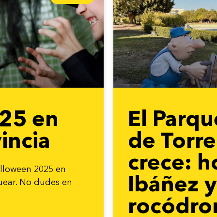
25 en
El Parqu
incia
de Torr
crece: 
alloween 2025 en
Ibáñez 
uear. No dudes en
rocódrom