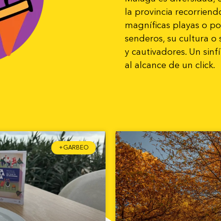
la provincia recorrien
magníficas playas o po
senderos, su cultura o
y cautivadores. Un sin
al alcance de un click.
+GARBEO