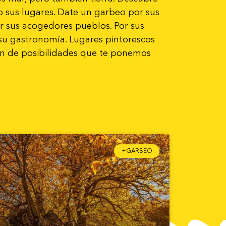
do sus lugares. Date un garbeo por sus
r sus acogedores pueblos. Por sus
 su gastronomía. Lugares pintorescos
fín de posibilidades que te ponemos
+GARBEO