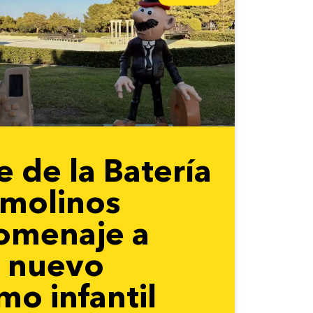
e de la Batería
emolinos
homenaje a
y nuevo
o infantil