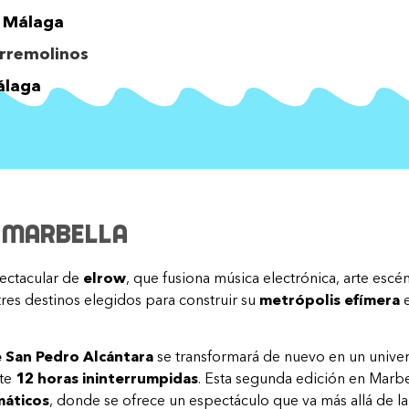
n Málaga
orremolinos
Málaga
n Marbella
pectacular de
elrow
, que fusiona música electrónica, arte escé
res destinos elegidos para construir su
metrópolis efímera
e
e San Pedro Alcántara
se transformará de nuevo en un univers
nte
12 horas ininterrumpidas
. Esta segunda edición en Marb
máticos
, donde se ofrece un espectáculo que va más allá de la