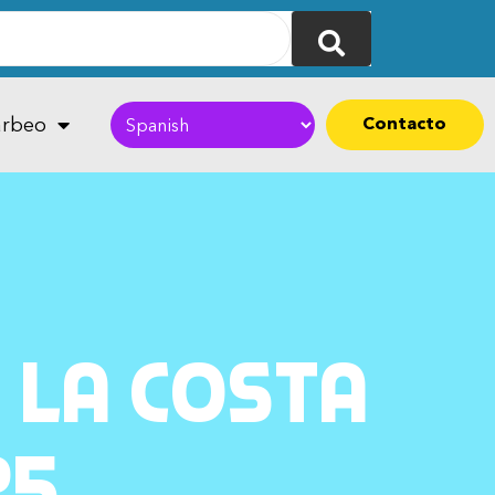
Contacto
rbeo
 la Costa
25