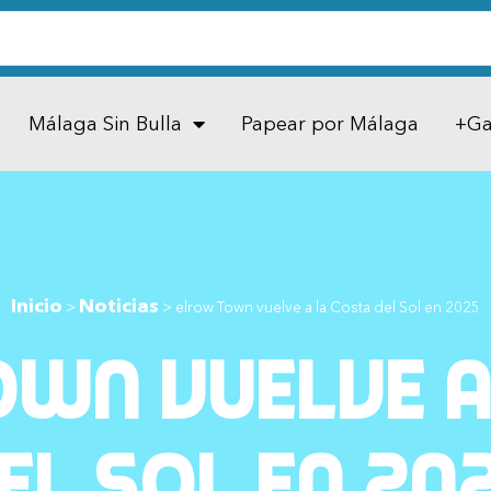
Málaga Sin Bulla
Papear por Málaga
+Ga
Inicio
Noticias
>
>
elrow Town vuelve a la Costa del Sol en 2025
wn vuelve a
el Sol en 20