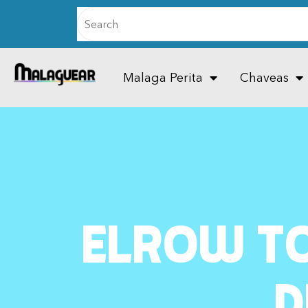
Malaga Perita
Chaveas
elrow To
d