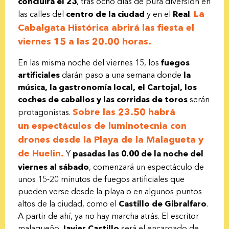
concluirá el 23
, tras ocho días de pura diversión en
La
las calles del
centro de la ciudad
y en el
Real
.
Cabalgata Histórica abrirá las fiesta el
viernes 15 a las 20.00 horas.
En las misma noche del viernes 15, los
fuegos
artificiales
darán paso a una semana donde
la
música, la gastronomía local, el Cartojal, los
coches de caballos y las corridas de toros
serán
Sobre las 23.50 habrá
protagonistas.
un
espectáculos de luminotecnia con
drones
desde la
Playa de la Malagueta
y
de
Huelin
.
Y
pasadas las 0.00 de la noche del
viernes al sábado
, comenzará un espectáculo de
unos 15-20 minutos de fuegos artificiales que
pueden verse desde la playa o en algunos puntos
altos de la ciudad, como el
Castillo de Gibralfaro
.
A partir de ahí, ya no hay marcha atrás. El escritor
malagueño
Javier Castillo
será el encargado de