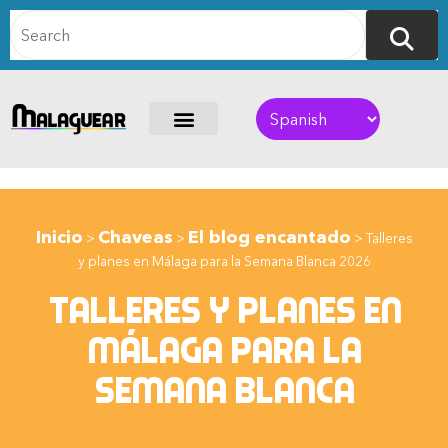
Inicio
Chaveas
El blog encantado
>
>
>
Talleres
y planes en Málaga para la Semana Blanca 2026
talleres y planes en
málaga para la
semana blanca