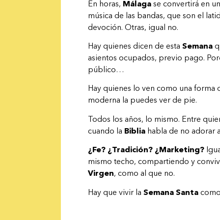
En horas,
Málaga
se convertirá en un
música de las bandas, que son el lati
devoción. Otras, igual no.
Hay quienes dicen de esta
Semana
qu
asientos ocupados, previo pago. Porqu
público…
Hay quienes lo ven como una forma de
moderna la puedes ver de pie.
Todos los años, lo mismo. Entre quie
cuando la
Biblia
habla de no adorar a
¿Fe? ¿Tradición? ¿Marketing?
Igua
mismo techo, compartiendo y convivie
Virgen
, como al que no.
Hay que vivir la
Semana Santa
como q