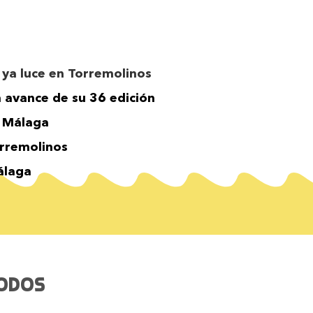
 ya luce en Torremolinos
n avance de su 36 edición
n Málaga
orremolinos
Málaga
todos