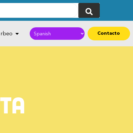
Contacto
rbeo
nta