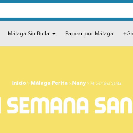
Málaga Sin Bulla
Papear por Málaga
+Ga
Inicio
Málaga Perita
Nany
>
>
>
Mi Semana Santa
 Semana Sa