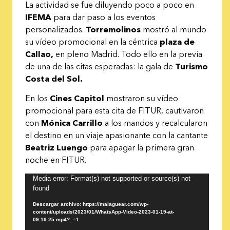
La actividad se fue diluyendo poco a poco en
IFEMA
para dar paso a los eventos
personalizados.
Torremolinos
mostró al mundo
su vídeo promocional en la céntrica
plaza de
Callao,
en pleno Madrid. Todo ello en la previa
de una de las citas esperadas: la gala de
Turismo
Costa del Sol.
En los
Cines Capitol
mostraron su vídeo
promocional para esta cita de FITUR, cautivaron
con
Mónica Carrillo
a los mandos y recalcularon
el destino en un viaje apasionante con la cantante
Beatriz Luengo
para apagar la primera gran
noche en FITUR.
Reproductor
Media error: Format(s) not supported or source(s) not
found
de
vídeo
Descargar archivo: https://malaguear.com/wp-
content/uploads/2023/01/WhatsApp-Video-2023-01-19-at-
09.19.25.mp4?_=1